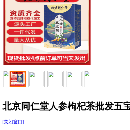
北京同仁堂人参枸杞茶批发五
[关闭窗口]