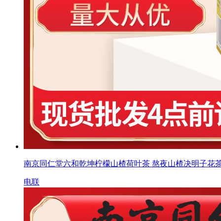
南京同仁堂六和乾坤柠檬山楂荷叶茶 熬夜山楂决明子花
电联