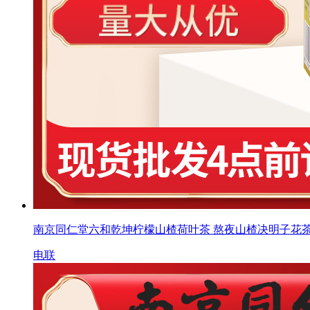
南京同仁堂六和乾坤柠檬山楂荷叶茶 熬夜山楂决明子花
电联