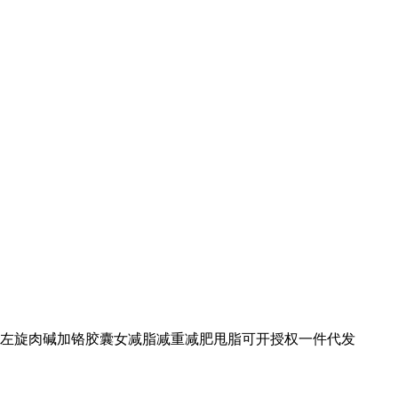
左旋肉碱加铬胶囊女减脂减重减肥甩脂可开授权一件代发