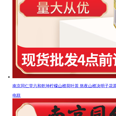
南京同仁堂六和乾坤柠檬山楂荷叶茶 熬夜山楂决明子花
电联