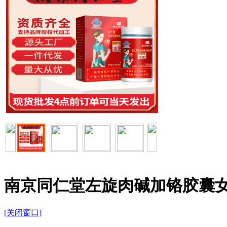
南京同仁堂左旋肉碱加铬胶囊
[关闭窗口]