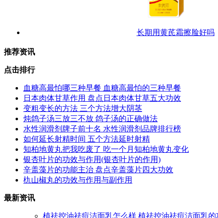
长期用黄芪霜擦脸好吗
推荐资讯
点击排行
血糖高最怕哪三种早餐 血糖高最怕的三种早餐
日本肉体甘草作用 盘点日本肉体甘草五大功效
变粗变长的方法 三个方法增大阴茎
炖鸽子汤三放三不放 鸽子汤的正确做法
水性润滑剂牌子前十名 水性润滑剂品牌排行榜
如何延长射精时间 五个方法延时射精
知柏地黄丸把我吃废了 吃一个月知柏地黄丸变化
银杏叶片的功效与作用(银杏叶片的作用)
辛盖藻片的功能主治 盘点辛盖藻片四大功效
朹山椒丸的功效与作用与副作用
最新资讯
植祛控油祛痘洁面乳怎么样 植祛控油祛痘洁面乳的