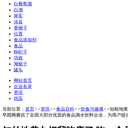
白葡萄酒
白酒
将军
涉县
香榧子
位置
食品添加剂
食品
枸杞子
功效
海蛎子
罐头
网站首页
企业名录
资讯
供应
当前位置：
首页
>>
资讯
>>
食品百科
>>
饮食与健康
>>
知柏地黄
早囤网囊括了全国大部分优质的食品酒水饮料企业，为用户提