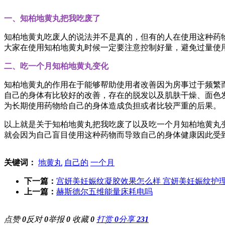
一、知柏地黄丸把我吃废了
知柏地黄丸吃废人的说法并不是真的，但有的人在使用这种药
大家在使用知柏地黄丸时候一定要注意控制好量，避免过量使
二、吃一个月知柏地黄丸变化
知柏地黄丸的作用在于能够帮助使用者改善因为房事过于频繁
自己的身体有比较好的改善，存在的脱发以及肌肤干燥、面色
为长期使用药物给自己的身体造成负担或者比较严重的后果。
以上就是关于知柏地黄丸把我吃废了以及吃一个月知柏地黄丸
就会因为自己盲目使用这种药物而导致自己的身体健康因此受
关键词：
地黄丸
自己的
一个月
下一篇：
宫妍美妊娠纹凝胶效果怎么样 宫妍美妊娠纹护
上一篇：
赫斯德尔五维能量床耗电吗
点赞
0
反对
0
举报
0
收藏
0
打赏
0
分享
231