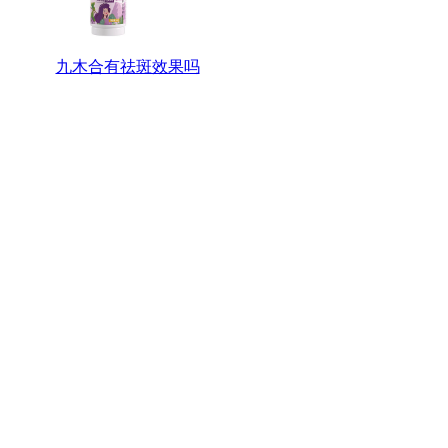
九木合有祛斑效果吗