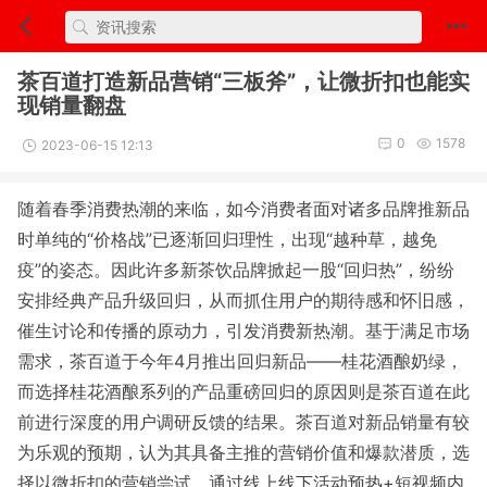
茶百道打造新品营销“三板斧”，让微折扣也能实
现销量翻盘
0
1578
2023-06-15 12:13
随着春季消费热潮的来临，如今消费者面对诸多品牌推新品
时单纯的“价格战”已逐渐回归理性，出现“越种草，越免
疫”的姿态。因此许多新茶饮品牌掀起一股“回归热”，纷纷
安排经典产品升级回归，从而抓住用户的期待感和怀旧感，
催生讨论和传播的原动力，引发消费新热潮。基于满足市场
需求，茶百道于今年4月推出回归新品——桂花酒酿奶绿，
而选择桂花酒酿系列的产品重磅回归的原因则是茶百道在此
前进行深度的用户调研反馈的结果。茶百道对新品销量有较
为乐观的预期，认为其具备主推的营销价值和爆款潜质，选
择以微折扣的营销尝试，通过线上线下活动预热+短视频内