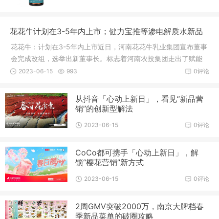
花花牛计划在3-5年内上市；健力宝推等渗电解质水新品
花花牛：计划在3-5年内上市近日，河南花花牛乳业集团宣布董事
会完成改组，选举出新董事长。标志着河南农投集团走出了赋能
企业和推进河南奶业振兴的关键一步，花花牛正式实现国有化回
2023-06-15
993
0评论
归。河南农投集团作为花花牛乳业集团第一大股东，将主动担负
起省委、省政
从抖音「心动上新日」，看见“新品营
销”的创新型解法
2023-06-15
0评论
CoCo都可携手「心动上新日」，解
锁“樱花营销”新方式
2023-06-15
0评论
2周GMV突破2000万，南京大牌档春
季新品菜单的破圈攻略