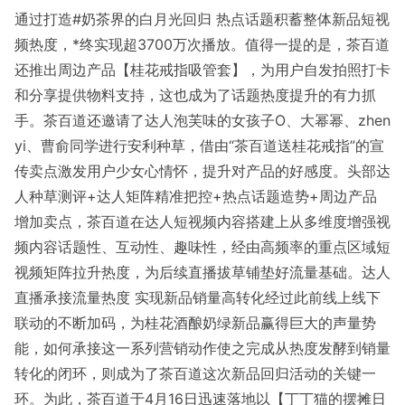
通过打造#奶茶界的白月光回归 热点话题积蓄整体新品短视
频热度，*终实现超3700万次播放。值得一提的是，茶百道
还推出周边产品【桂花戒指吸管套】，为用户自发拍照打卡
和分享提供物料支持，这也成为了话题热度提升的有力抓
手。茶百道还邀请了达人泡芙味的女孩子O、大幂幂、zhen
yi、曹俞同学进行安利种草，借由“茶百道送桂花戒指”的宣
传卖点激发用户少女心情怀，提升对产品的好感度。头部达
人种草测评+达人矩阵精准把控+热点话题造势+周边产品
增加卖点，茶百道在达人短视频内容搭建上从多维度增强视
频内容话题性、互动性、趣味性，经由高频率的重点区域短
视频矩阵拉升热度，为后续直播拔草铺垫好流量基础。达人
直播承接流量热度 实现新品销量高转化经过此前线上线下
联动的不断加码，为桂花酒酿奶绿新品赢得巨大的声量势
能，如何承接这一系列营销动作使之完成从热度发酵到销量
转化的闭环，则成为了茶百道这次新品回归活动的关键一
环。为此，茶百道于4月16日迅速落地以【丁丁猫的摆摊日