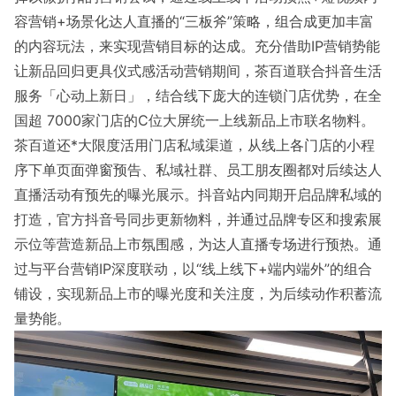
容营销+场景化达人直播的“三板斧”策略，组合成更加丰富
的内容玩法，来实现营销目标的达成。充分借助IP营销势能
让新品回归更具仪式感活动营销期间，茶百道联合抖音生活
服务「心动上新日」，结合线下庞大的连锁门店优势，在全
国超 7000家门店的C位大屏统一上线新品上市联名物料。
茶百道还*大限度活用门店私域渠道，从线上各门店的小程
序下单页面弹窗预告、私域社群、员工朋友圈都对后续达人
直播活动有预先的曝光展示。抖音站内同期开启品牌私域的
打造，官方抖音号同步更新物料，并通过品牌专区和搜索展
示位等营造新品上市氛围感，为达人直播专场进行预热。通
过与平台营销IP深度联动，以“线上线下+端内端外”的组合
铺设，实现新品上市的曝光度和关注度，为后续动作积蓄流
量势能。