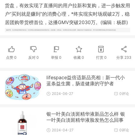
货盘，有效实现了直播间的用户拉新和复购，进一步触发用
户“买到就是赚到”的消费心理，*终实现实时场观破2万，稳
居团购带货榜首位，达播GMV突破2030万。(编辑：杨群)
免责声明：凡注明来源本网的所有作品，均为本网合法拥有版权或有权使用的作品，欢迎转载，注明出处。非本网作品均来自互联网，转载目的在于传递更多信息，并不代表本网赞同其观点和对其真实性负责。
点赞
0
反对
0
举报 0
收藏 0
打赏
0
分享
233
lifespace益倍适新品亮相：新一代小
蓝条益生菌，肠道健康的守护者
2024-06-27
0评论
银一叶美白淡斑精华液新品怎么样 银
一叶美白淡斑精华液脸发热怎么回事
2024-04-27
0评论