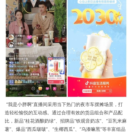
“我是小胖啊”直播间采用当下热门的夜市车摆摊场景，打
造轻松愉悦的互动感。通过合理有效的货品组合和产品配
比，新品“桂花酒酿奶绿”、招牌品“铁观音奶冻“、“豆乳米麻
薯”、爆品“西瓜啵啵”、“生椰西瓜”、“乌漆嘛黑”等丰富组品