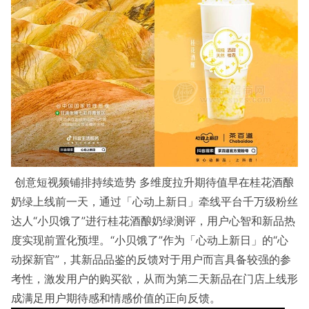
创意短视频铺排持续造势 多维度拉升期待值早在桂花酒酿
奶绿上线前一天，通过「心动上新日」牵线平台千万级粉丝
达人“小贝饿了”进行桂花酒酿奶绿测评，用户心智和新品热
度实现前置化预埋。“小贝饿了”作为「心动上新日」的“心
动探新官”，其新品品鉴的反馈对于用户而言具备较强的参
考性，激发用户的购买欲，从而为第二天新品在门店上线形
成满足用户期待感和情感价值的正向反馈。