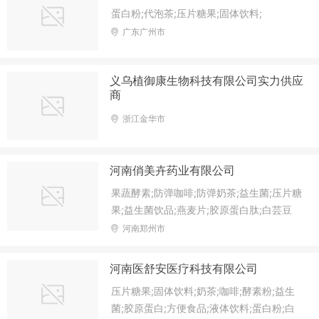
蛋白粉;代泡茶;压片糖果;固体饮料;
广东广州市
义乌植御康生物科技有限公司实力供应
商
浙江金华市
河南俏美卉药业有限公司
果蔬酵素;防弹咖啡;防弹奶茶;益生菌;压片糖
果;益生菌饮品;燕麦片;胶原蛋白肽;白芸豆
片;蓝莓叶黄素;藕粉;南瓜酵素;益生菌粉;益
河南郑州市
生元果蔬酵素;代餐粉;膳食纤维;氨基丁酸片;
植物蛋白粉;红糖姜茶;奇亚籽藕粉;
河南医舒安医疗科技有限公司
压片糖果;固体饮料;奶茶;咖啡;酵素粉;益生
菌;胶原蛋白;方便食品;液体饮料;蛋白粉;白