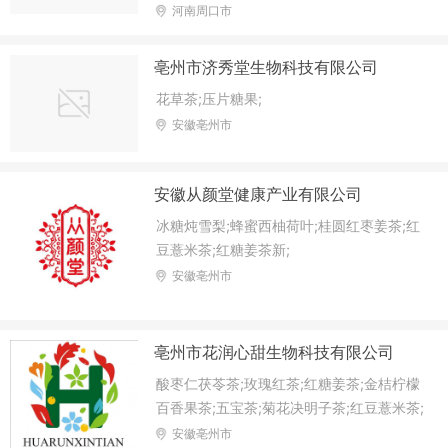
凉粉;木瓜葛根片;白芸豆片;黑咖啡;防弹咖
河南周口市
啡;
亳州市济秀堂生物科技有限公司
花草茶;压片糖果;
安徽亳州市
安徽从颜堂健康产业有限公司
冰糖炖雪梨;蜂蜜西柚荷叶;桂圆红枣姜茶;红
豆薏米茶;红糖姜茶新;
安徽亳州市
亳州市花润心甜生物科技有限公司
酸枣仁茯苓茶;玫瑰红茶;红糖姜茶;金桔柠檬
百香果茶;五宝茶;菊花决明子茶;红豆薏米茶;
玫瑰洛神茶;代用/养生茶;蜜桃乌龙茶;菊苣栀
安徽亳州市