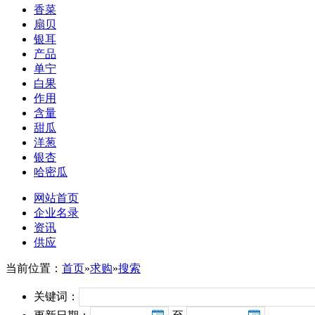
香菜
扇贝
银耳
产品
单宁
白果
作用
含量
甜瓜
洋葱
银杏
哈密瓜
网站首页
企业名录
资讯
供应
当前位置：
首页
»
求购
»
搜索
关键词：